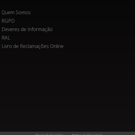
Quem Somos
RGPD
R7 Anniversary White
Deveres de Informação
Yamaha
RAL
Livro de Reclamações Online