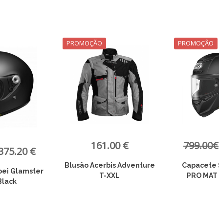
PROMOÇÃO
PROMOÇÃO
00 €
799.00€
639.20 €
899.00€
is Adventure
Capacete Shoei X-SPR
Capacete 
XXL
PRO MAT BLACK T-S
PRO PROX