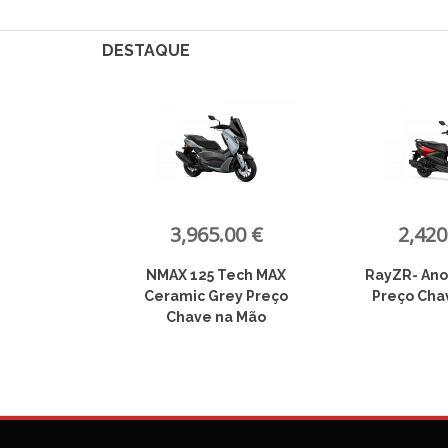
DESTAQUE
00 €
2,420.00 €
5,945
Tech MAX
RayZR- Anodized Red
MT 125 Tech
ey Preço
Preço Chave na Mão
chave 
a Mão