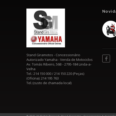
Novid
Stand Giramotos - Concessionário
Autorizado Yamaha - Venda de Motociclos
Av. Tomás Ribeiro, 56B - 2795-184 Linda-a-
Velha
Tel.: 214 150 000 / 214 150 220 (Peças)
(Oficina): 214 195 763
Tel.:(custo de chamada local)