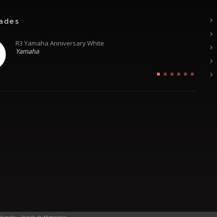
ades
Ténéré 700 World Raid Redline White
R3 Yamaha Anniversary White
Yamaha
Yamaha