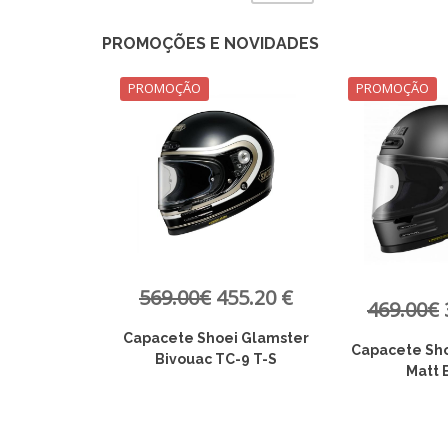
PROMOÇÕES E NOVIDADES
PROMOÇÃO
PROMOÇÃO
55.20 €
161.
469.00€
375.20 €
ei Glamster
Blusão Acerb
Capacete Shoei Glamster
C-9 T-S
T-
Matt Black