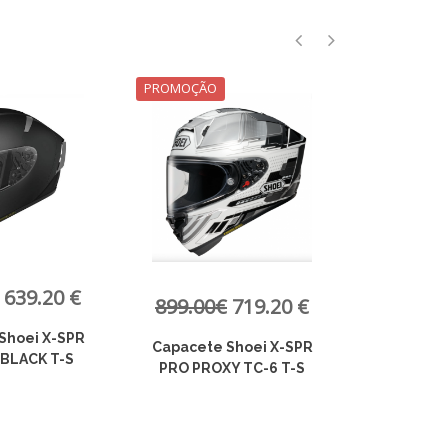
PROMOÇÃO
PROMOÇÃO
479.00
719.20 €
799.00€
655.18 €
Capacete 
Shoei X-SPR
Capacete Shoei X-SPR
XS Lim
Y TC-6 T-S
PRO Branco T-S e M
ex