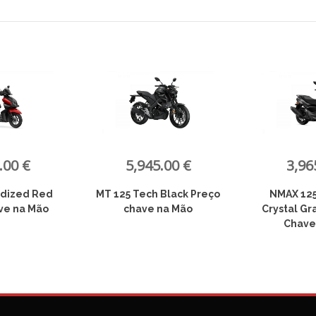
.00 €
3,965.00 €
2,42
 Black Preço
NMAX 125 Tech MAX
RayZR- Mi
na Mão
Crystal Graphite Preço
Preço Ch
Chave na Mão