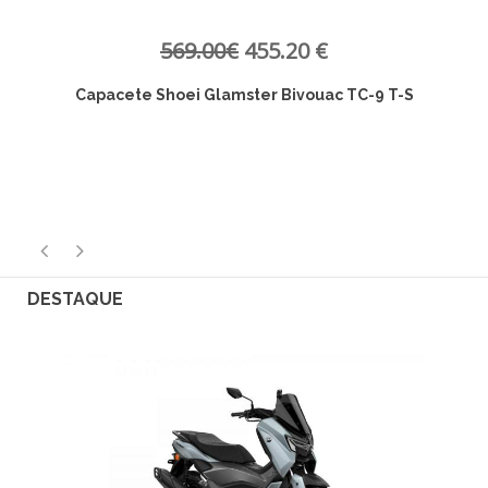
569.00€
455.20 €
Capacete Shoei Glamster Bivouac TC-9 T-S
C
DESTAQUE