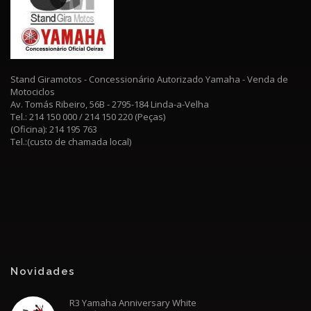
Stand Giramotos - Concessionário Autorizado Yamaha - Venda de
Motociclos
Av. Tomás Ribeiro, 56B - 2795-184 Linda-a-Velha
Tel.: 214 150 000 / 214 150 220 (Peças)
(Oficina): 214 195 763
Tel.:(custo de chamada local)
Ténéré 700 World Raid Redline White
Novidades
Yamaha
R3 Yamaha Anniversary White