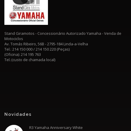
Stand Giramotos - Concessionário Autorizado Yamaha - Venda de
Motociclos
Av. Tomás Ribeiro, 56B - 2795-184 Linda-a-Velha
Tel.: 214 150 000 / 214 150 220 (Peças)
(Oficina): 214 195 763
Tel.:(custo de chamada local)
Ténéré 700 World Raid Redline White
Yamaha
Novidades
R3 Yamaha Anniversary White